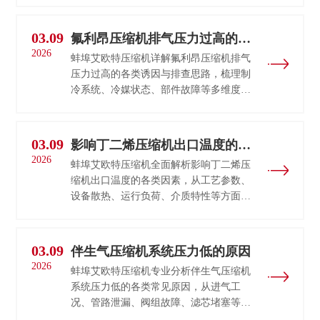
南
爆、
耐腐
选对
蚀、
03.09
氟利昂压缩机排气压力过高的原
少花
无油
2026
因
一半
蚌埠艾欧特压缩机详解氟利昂压缩机排气
H2S
压力过高的各类诱因与排查思路，梳理制
冤枉
气体
冷系统、冷媒状态、部件故障等多维度原
钱
压缩
因，帮助快速定位制冷设备故障。
机，
涵盖
03.09
影响丁二烯压缩机出口温度的因
隔膜
2026
式、
素
蚌埠艾欧特压缩机全面解析影响丁二烯压
活塞
缩机出口温度的各类因素，从工艺参数、
式多
设备散热、运行负荷、介质特性等方面逐
款机
一分析，给出实用控温与运维解决方案。
型，
适配
03.09
伴生气压缩机系统压力低的原因
化
2026
工、
蚌埠艾欧特压缩机专业分析伴生气压缩机
油气
系统压力低的各类常见原因，从进气工
田、
况、管路泄漏、阀组故障、滤芯堵塞等维
脱硫
度逐一排查，给出对应解决与运维预防方