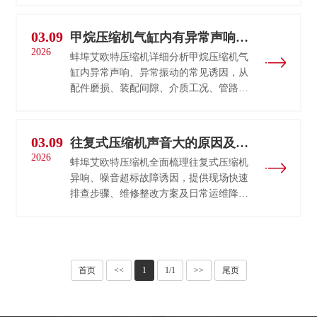
回收
案。
等高
03.09
甲烷压缩机气缸内有异常声响或
危工
2026
异常振动的解决方法
蚌埠艾欧特压缩机详细分析甲烷压缩机气
况。
缸内异常声响、异常振动的常见诱因，从
设备
配件磨损、装配间隙、介质工况、管路共
零泄
振等维度排查，给出专业处理与预防解决
漏、
方法。
强抗
硫、
03.09
往复式压缩机声音大的原因及处
高安
2026
理方法
蚌埠艾欧特压缩机全面梳理往复式压缩机
全，
异响、噪音超标故障诱因，提供现场快速
支持
排查步骤、维修整改方案及日常运维降噪
高低
技巧，保障机组平稳运行。
压定
制，
提···
首页
<<
1
1/1
>>
尾页