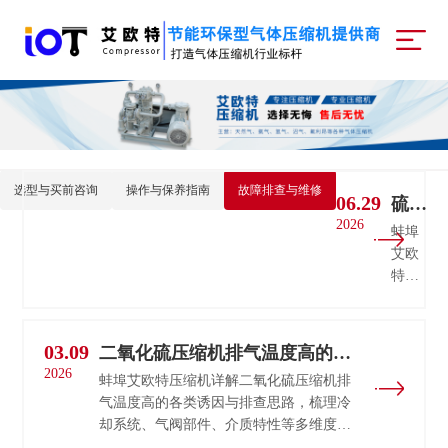
选型与买前咨询
操作与保养指南
故障排查与维修
06.29
硫化
2026
氢压
蚌埠
缩机
艾欧
特专
密封
业硫
总
化氢
坏？
压缩
03.09
二氧化硫压缩机排气温度高的原
防腐
机厂
2026
因
选材
蚌埠艾欧特压缩机详解二氧化硫压缩机排
家，
与选
气温度高的各类诱因与排查思路，梳理冷
主营
却系统、气阀部件、介质特性等多维度原
型指
防
因，帮助用户快速定位设备故障。