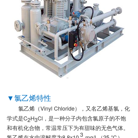
▼氯乙烯特性
氯乙烯（Vinyl Chloride），又名乙烯基氯，化
学式是C
H
Cl，是一种分子内包含氯原子的不饱
2
3
和有机化合物，常温常压下为有甜味的无色气体。
3
氯乙烯在水中溶解度为8.8x10
mg/L（25 ℃），