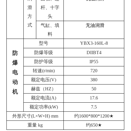
滑
杆、十字
方
头
式
气缸、填
无油润滑
料
型号
YBX3-160L-8
防
防爆等级
DIIBT4
防护等级
IP55
爆
转速
(r/min)
720
电
额定电压
(V)
380
动
赫兹（
HZ
）
50
机
额定电流
(A)
17.6
额定功率
(kW)
7.5
外形尺寸
(L×W×H) mm
约
1600*800*1200
★
重量
kg
约
650
★