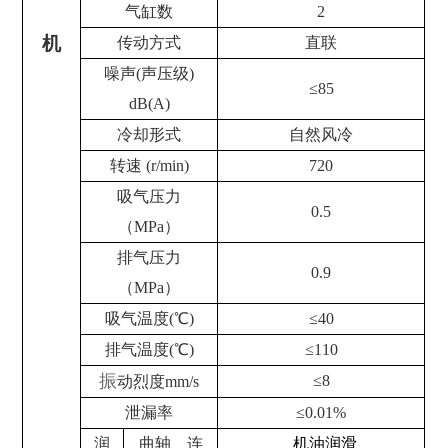
气缸数
2
机
传动方式
直联
噪声
(
声压级
)
≤
85
dB(A)
冷却形式
自然风冷
转速
(r/min)
720
吸气压力
0.5
（
MPa
）
排气压力
0.9
（
MPa
）
吸气温度
(
℃
)
≤
40
排气温度
(
℃
)
≤
110
振
≤
8
动烈度
mm/s
泄漏率
≤
0.01%
润
曲轴、连
机油润滑