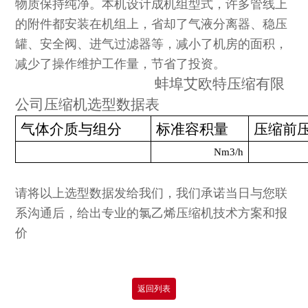
物质保持纯净。本机设计成机组型式，许多管线上
的附件都安装在机组上，省却了气液分离器、稳压
罐、安全阀、进气过滤器等，减小了机房的面积，
减少了操作维护工作量，节省了投资。
蚌埠艾欧特压缩有限
公司压缩机选型数据表
气体介质与组分
标准容积量
压缩前
Nm3/h
请将以上选型数据发给我们，我们承诺当日与您联
系沟通后，给出专业的
氯乙烯压缩机
技术方案和报
价
返回列表