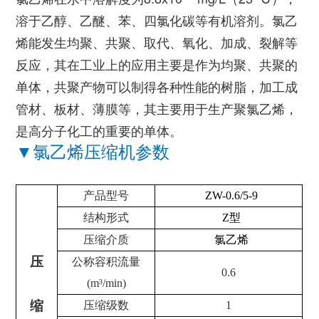
溶于乙醇、乙醚、苯、四氯化碳等有机溶剂。氯乙
烯能发生均聚、共聚、取代、氧化、加成、裂解等
反应，其在工业上的应用主要是作为均聚、共聚的
单体，共聚产物可以制得各种性能的树脂，加工成
管材、板材、薄膜等，其主要用于生产聚氯乙烯，
是高分子化工的重要的单体。
▼
氯乙烯
压缩机参数
产品型号
ZW-0.6/5-9
结构形式
Z
型
压缩介质
氯乙烯
压
公称容积流量
0.6
(m
³
/min)
缩
压缩级数
1